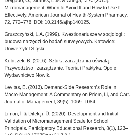
Delgado, O., Strauss, E.M. & Ortega, M.A. (2015).
Micromanagement: When to Avoid It and How to Use It
Effectively. American Journal of Health-System Pharmacy,
72, 772–776. DOI: 10.2146/ajhp140125.
Gruszczyński, L.A. (1999). Kwestionariusze w socjologii:
budowa narzędzi do badań surveyowych. Katowice:
Uniwersytet Śląski.
Kubiczek, B. (2016). Sztuka zarządzania oświatą.
Przywództwo i zarządzanie. Teoria i Praktyka. Opole:
Wydawnictwo Nowik.
Levitas, E. (2013). Demand-Side Research’s Role in
Macro-Management: A Commentary on Priem, Li, and Carr.
Journal of Management, 39(5), 1069–1084.
Limon, İ. & Dilekçi, Ü. (2020). Development and Initial
Validation of Micromanagement Scale for School
Principals. Participatory Educational Research, 8(1), 123–