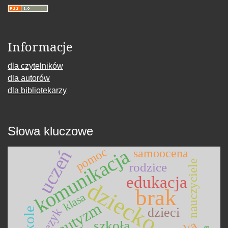
Informacje
dla czytelników
dla autorów
dla bibliotekarzy
Słowa kluczowe
komunikacja
pomoc
uczeń
samoocena
nauczyciele
rodzice
edukacja
dziecko
brak
klasa
autyzm
dzieci
język
szkoła