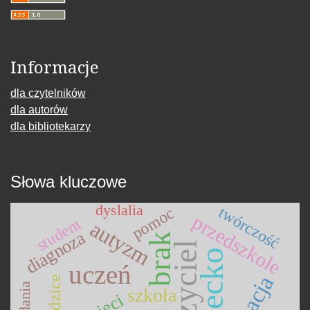
Informacje
dla czytelników
dla autorów
dla bibliotekarzy
Słowa kluczowe
dyslalia
twórczość
pomoc
przedszkole
student
autyzm
diagnoza
brak
nauczyciel
dziecko
uczeń
rodzice
badania
szkoła
dzieci