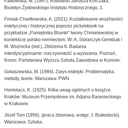
Falkowska, M. (1997). Rodowód Janusza Korczaka.
Biuletyn Żydowskiego Instytutu Historycznego, 1.
Fimiak-Chwiłkowska, A. (2021). Kształtowanie wrażliwości
estetycznej i historycznej poprzez picturebook na
przykładzie „Pamiętnika Blumki” Iwony Chmielewskiej w
kontekście polsko-niemieckim. W: A. Stolarczyk-Gembiak i
M. Woźnicka (red.), Zbliżenia 6. Badania
interdyscyplinarne: rzeczywistość a wyzwania. Poznań,
Konin: Państwowa Wyższa Szkoła Zawodowa w Koninie.
Gołaszewska, M. (1984). Zarys estetyki. Problematyka,
metody, teorie. Warszawa: PWN.
Homolacs, K. (1925). Kilka uwag ogólnych o książce.
Kraków: Muzeum Przemysłowe im. Adjana Baranieckiego
w Krakowie.
Józef Tom (1956). (praca zbiorowa, wstęp: J. Białostocki).
Warszawa: Sztuka.