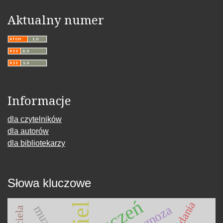
Aktualny numer
Informacje
dla czytelników
dla autorów
dla bibliotekarzy
Słowa kluczowe
uczeń
badania
diagnoza