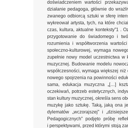
doświadczeniem wartości przekazywa
działanie pedagoga, głównie do wrażl
zwanego odbiorcą sztuki w sferę inten
wykreował artysta, tych, na które chci
czas, kultura, aktualne konteksty”1 . 
przygotowanie do świadomego i twór
rozumienia i współtworzenia wartośc
społeczno-kulturowej, wymaga nowego 
zupełnie nowy model uczestnictwa w kul
muzycznej. Budowanie modelu nowocze
współczesności, wymaga większej niż d
nowego spojrzenia na powinności edukac
sama, edukacja muzyczna „[…] kszta
oczekiwań, potrzeb estetycznych, indy
stan kultury muzycznej, określa sens ob
muzykę jako sztukę. Taką, jaką ona je
dylematów „wczorajszej” i „dzisiejs
Pedagogicznych” podjęto próbę refle
i perspektywami, przed którymi stoją z