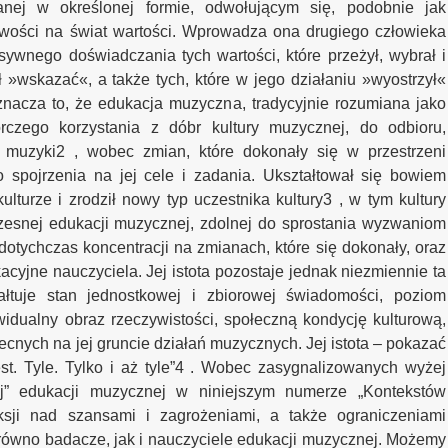
nej w określonej formie, odwołującym się, podobnie jak
iwości na świat wartości. Wprowadza ona drugiego człowieka
sywnego doświadczania tych wartości, które przeżył, wybrał i
ał »wskazać«, a także tych, które w jego działaniu »wyostrzył«
Oznacza to, że edukacja muzyczna, tradycyjnie rozumiana jako
czego korzystania z dóbr kultury muzycznej, do odbioru,
i muzyki2 , wobec zmian, które dokonały się w przestrzeni
spojrzenia na jej cele i zadania. Ukształtował się bowiem
turze i zrodził nowy typ uczestnika kultury3 , w tym kultury
snej edukacji muzycznej, zdolnej do sprostania wyzwaniom
otychczas koncentracji na zmianach, które się dokonały, oraz
yjne nauczyciela. Jej istota pozostaje jednak niezmiennie ta
łtuje stan jednostkowej i zbiorowej świadomości, poziom
widualny obraz rzeczywistości, społeczną kondycję kulturową,
ecnych na jej gruncie działań muzycznych. Jej istota – pokazać
st. Tyle. Tylko i aż tyle”4 . Wobec zasygnalizowanych wyżej
zej” edukacji muzycznej w niniejszym numerze „Kontekstów
ksji nad szansami i zagrożeniami, a także ograniczeniami
arówno badacze, jak i nauczyciele edukacji muzycznej. Możemy