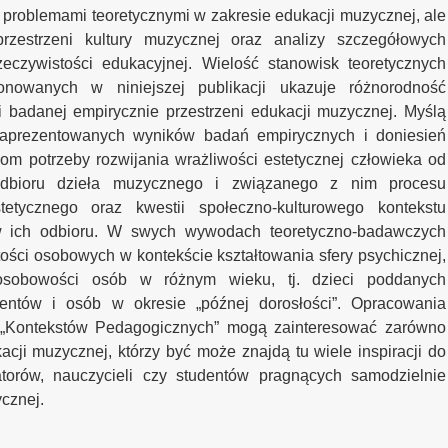
problemami teoretycznymi w zakresie edukacji muzycznej, ale
rzestrzeni kultury muzycznej oraz analizy szczegółowych
eczywistości edukacyjnej. Wielość stanowisk teoretycznych
onowanych w niniejszej publikacji ukazuje różnorodność
i badanej empirycznie przestrzeni edukacji muzycznej. Myślą
aprezentowanych wyników badań empirycznych i doniesień
kom potrzeby rozwijania wrażliwości estetycznej człowieka od
odbioru dzieła muzycznego i związanego z nim procesu
tetycznego oraz kwestii społeczno-kulturowego kontekstu
bów ich odbioru. W swych wywodach teoretyczno-badawczych
rtości osobowych w kontekście kształtowania sfery psychicznej,
j osobowości osób w różnym wieku, tj. dzieci poddanych
dentów i osób w okresie „późnej dorosłości”. Opracowania
„Kontekstów Pedagogicznych” mogą zainteresować zarówno
ji muzycznej, którzy być może znajdą tu wiele inspiracji do
torów, nauczycieli czy studentów pragnących samodzielnie
cznej.