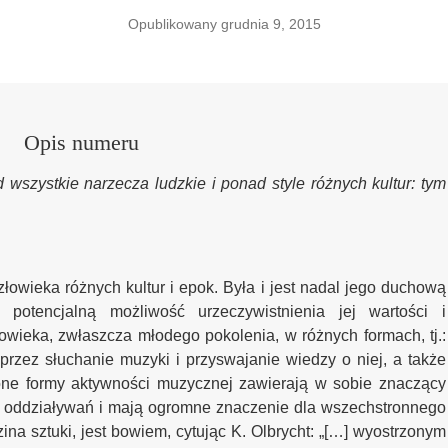
Opublikowany grudnia 9, 2015
Opis numeru
 wszystkie narzecza ludzkie i ponad style różnych kultur: tym
owieka różnych kultur i epok. Była i jest nadal jego duchową
potencjalną możliwość urzeczywistnienia jej wartości i
owieka, zwłaszcza młodego pokolenia, w różnych formach, tj.:
rzez słuchanie muzyki i przyswajanie wiedzy o niej, a także
one formy aktywności muzycznej zawierają w sobie znaczący
ch oddziaływań i mają ogromne znaczenie dla wszechstronnego
ina sztuki, jest bowiem, cytując K. Olbrycht: „[…] wyostrzonym