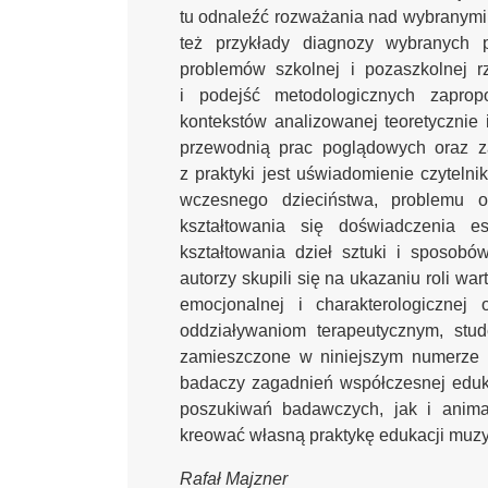
tu odnaleźć rozważania nad wybranymi 
też przykłady diagnozy wybranych p
problemów szkolnej i pozaszkolnej rz
i podejść metodologicznych zaprop
kontekstów analizowanej teoretycznie 
przewodnią prac poglądowych oraz z
z praktyki jest uświadomienie czytelni
wczesnego dzieciństwa, problemu 
kształtowania się doświadczenia es
kształtowania dzieł sztuki i sposo
autorzy skupili się na ukazaniu roli wa
emocjonalnej i charakterologiczne
oddziaływaniom terapeutycznym, stu
zamieszczone w niniejszym numerze 
badaczy zagadnień współczesnej edukac
poszukiwań badawczych, jak i anima
kreować własną praktykę edukacji muzy
Rafał Majzner