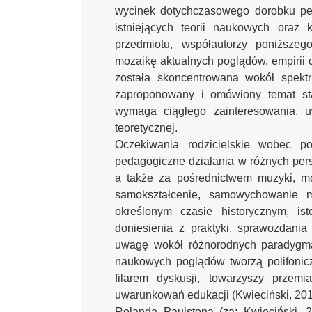
wycinek dotychczasowego dorobku pe
istniejących teorii naukowych oraz 
przedmiotu, współautorzy poniższeg
mozaikę aktualnych poglądów, empirii 
została skoncentrowana wokół spekt
zaproponowany i omówiony temat st
wymaga ciągłego zainteresowania, u
teoretycznej.
Oczekiwania rodzicielskie wobec po
pedagogiczne działania w różnych per
a także za pośrednictwem muzyki, mo
samokształcenie, samowychowanie m
określonym czasie historycznym, is
doniesienia z praktyki, sprawozdania
uwagę wokół różnorodnych paradygm
naukowych poglądów tworzą polifonicz
filarem dyskusji, towarzyszy przem
uwarunkowań edukacji (Kwieciński, 2
Rolanda Paulstona (za: Kwieciński, 2