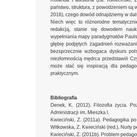
państwo, struktura, z powodzeniem są w
2016), czego dowód odnajdziemy w dals
Niech więc to różnorodne tematyczn
redakcją, stanie się dowodem nauk
wypełniania mapy paradygmatów Paulst
głębię podjętych zagadnień rozważani
bezsprzecznie wzbogaca dyskurs pols
niezłomnością mędrca przedstawili Cz
może stać się inspiracją dla pedag
praktycznym.
Bibliografia
Denek, K. (2012). Filozofia życia.
Administracji im. Mieszka I.
Kwieciński, Z. (2011a). Pedagogika p
Witkowska, Z. Kwieciński (red.), Nurty 
Kwieciński, Z. (2011b). Problem pedag