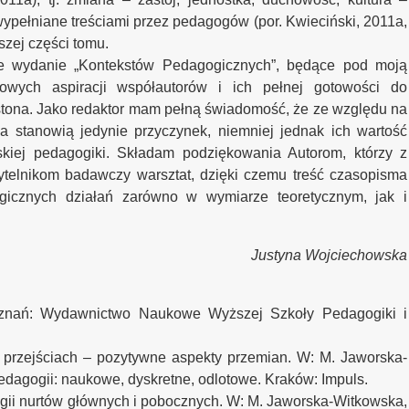
ypełniane treściami przez pedagogów (por. Kwieciński, 2011a,
zej części tomu.
ie wydanie „Kontekstów Pedagogicznych”, będące pod moją
owych aspiracji współautorów i ich pełnej gotowości do
ona. Jako redaktor mam pełną świadomość, że ze względu na
a stanowią jedynie przyczynek, niemniej jednak ich wartość
kiej pedagogiki. Składam podziękowania Autorom, którzy z
ytelnikom badawczy warsztat, dzięki czemu treść czasopisma
ogicznych działań zarówno w wymiarze teoretycznym, jak i
Justyna Wojciechowska
 Poznań: Wydawnictwo Naukowe Wyższej Szkoły Pedagogiki i
o przejściach – pozytywne aspekty przemian. W: M. Jaworska-
pedagogii: naukowe, dyskretne, odlotowe. Kraków: Impuls.
ogii nurtów głównych i pobocznych. W: M. Jaworska-Witkowska,