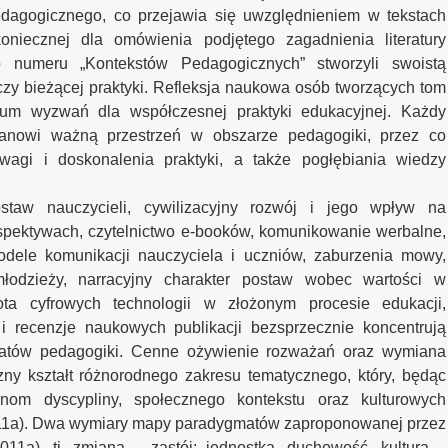
dagogicznego, co przejawia się uwzględnieniem w tekstach
koniecznej dla omówienia podjętego zagadnienia literatury
o numeru „Kontekstów Pedagogicznych” stworzyli swoistą
czy bieżącej praktyki. Refleksja naukowa osób tworzących tom
rum wyzwań dla współczesnej praktyki edukacyjnej. Każdy
anowi ważną przestrzeń w obszarze pedagogiki, przez co
wagi i doskonalenia praktyki, a także pogłębiania wiedzy
staw nauczycieli, cywilizacyjny rozwój i jego wpływ na
spektywach, czytelnictwo e-booków, komunikowanie werbalne,
dele komunikacji nauczyciela i uczniów, zaburzenia mowy,
łodzieży, narracyjny charakter postaw wobec wartości w
tota cyfrowych technologii w złożonym procesie edukacji,
 i recenzje naukowych publikacji bezsprzecznie koncentrują
atów pedagogiki. Cenne ożywienie rozważań oraz wymiana
ny kształt różnorodnego zakresu tematycznego, który, będąc
ianom dyscypliny, społecznego kontekstu oraz kulturowych
011a). Dwa wymiary mapy paradygmatów zaproponowanej przez
011a), tj. zmiana – zastój; jednostka, duchowość, kultura –